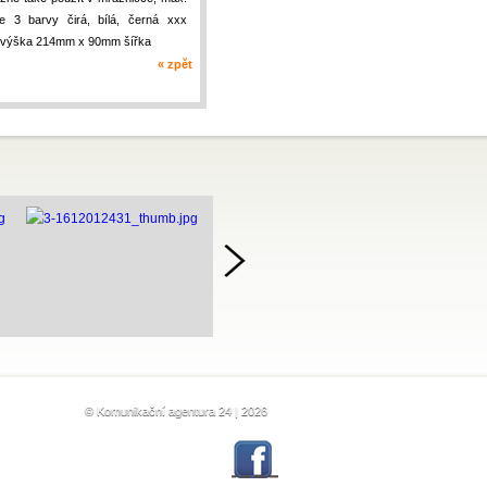
e 3 barvy čirá, bílá, černá xxx
 / výška 214mm x 90mm šířka
« zpět
©
Komunikační agentura 24
| 2026