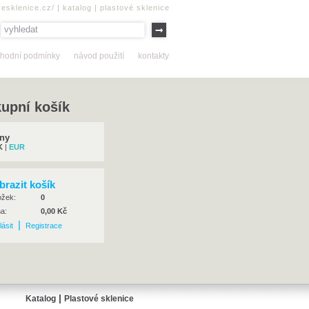
vesklenice.cz/
|
katalog
|
plastové sklenice
hodní podmínky
návod použití
kontakty
upní košík
ny
K
|
EUR
brazit košík
ložek:
0
na:
0,00 Kč
|
lásit
Registrace
|
Katalog
Plastové sklenice