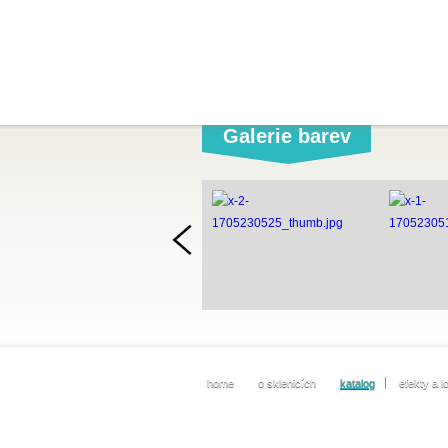
Galerie barev
home
o sklenicích
katalog
efekty a l