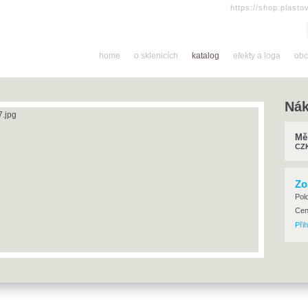
https://shop.plasto
home
o sklenicích
katalog
efekty a loga
obc
Nák
Mě
CZ
Zo
po
ce
Přih