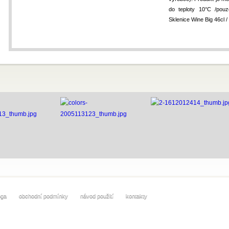
do teploty 10°C /pouz
Sklenice Wine Big 46cl
oga
obchodní podmínky
návod použití
kontakty