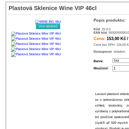
Plastová Sklenice Wine VIP 46cl
Popis produktu:
více obrázků
Kód
: 25.A.0
EAN kód
: 56000000061
Cena:
153,00 Kč /
Cena bez DPH: 126,00 K
Dostupnost
: skladem
Barva:
Množství:
Luxusní plastové skleni
se o jednorázovou skle
vzhled, testovány, z
vyrobeny z polykarbonát
lze používat opakovane
(vydrží až 500 mycíc
výrobce). Produkt je moz