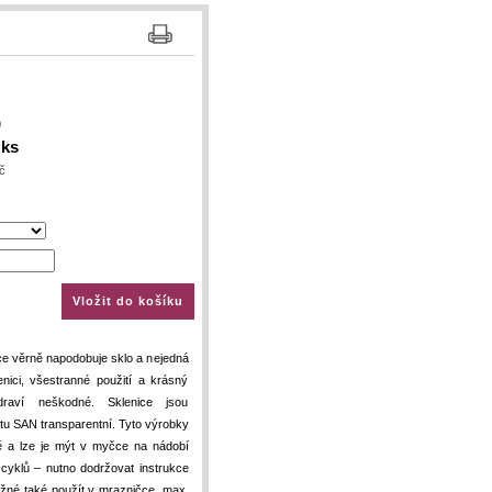
0
 ks
č
Vložit do košíku
ce věrně napodobuje sklo a nejedná
nici, všestranné použití a krásný
draví neškodné. Sklenice jsou
u SAN transparentní. Tyto výrobky
̌ a lze je mýt v myčce na nádobí
h cyklů – nutno dodržovat instrukce
̌né také použít v mrazničce, max.